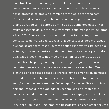
inabalável com a qualidade, cada produto é cuidadosamente
concebido e produzido para atender às suas especificações exatas. O
nosso processo de produção, combina tecnologia avançada com
técnicas tradicionais e garante que cada item, seja ele para uso
promocional ou como parte de um kit de equipamentos desportivos,
reflita a essência da sua marca e transmita a sua mensagem de forma
eficaz. A TopBrinde é mais do que um simples fabricante; somos
consultores de marca dedicados a fornecer soluções personalizadas
que não só atendem, mas superam as suas expectativas. Do design à
entrega, o nosso foco está em criar produtos que se destaquem pela
qualidade e design e também sejam econômicos e entregues de
forma eficiente, para garantir que o seu projeto seja concluído sem
contratempos e a tempo para os seus eventos e campanhas. Temos
orgulho da nossa capacidade de oferecer uma gama tão diversificada
de produtos, e permitir que os nossos clientes encontrem todas as
soluções de que precisam num único lugar. De cachecóis desportivos
personalizados que fãs vão adorar usar em jogos a almofadas e
canecas que adicionam um toque pessoal aos espaços de trabalho e
lares, cada artigo é uma oportunidade de criar conexões duradouras.
Escolher a TopBrinde, uma empresa BestOfGifts, significa optar por uma