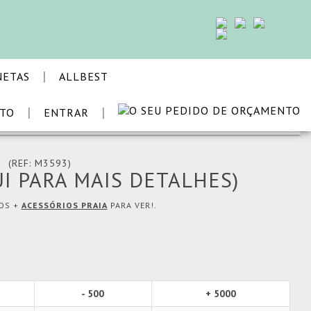
|
NETAS
ALLBEST
|
|
STO
ENTRAR
VOLTAR
I
(REF: M3593)
I PARA MAIS DETALHES)
MOS +
ACESSÓRIOS PRAIA
PARA VER!.
- 500
+ 5000