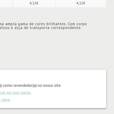
4,12€
4,12€
a ampla gama de cores brilhantes. Com corpo
afuso e alça de transporte correspondente.
)
) como revendedor(a) no nosso site.
trar na sua conta
.
ar uma
.