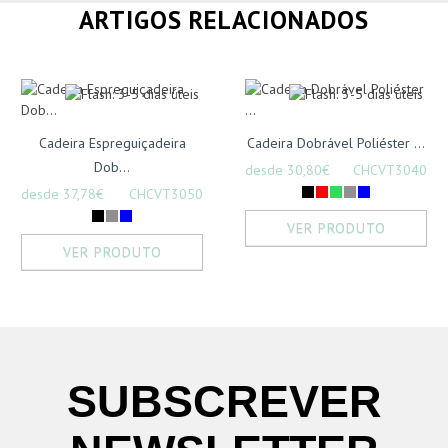
ARTIGOS RELACIONADOS
Cadeira Espreguiçadeira
Cadeira Dobrável Poliéster ...
Dob...
desde 30,80€
CHCVT3040
desde 37,78€
CHCVT3050
VER PRODUTO
VER PRODUTO
SUBSCREVER