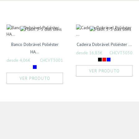
Banco Dobrável Poliéster
Cadeira Dobrável Poliéster ...
HA...
desde 16,85€
CHCVT3030
desde 4,06€
CHCVT3001
VER PRODUTO
VER PRODUTO