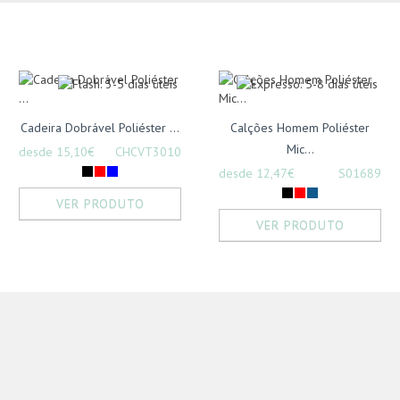
Cadeira Dobrável Poliéster ...
Calções Homem Poliéster
Mic...
desde 15,10€
CHCVT3010
desde 12,47€
S01689
VER PRODUTO
VER PRODUTO