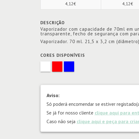
4,12€
4,12€
DESCRIÇÃO
Vaporizador com capacidade de 70ml em um
transparente, fecho de segurança com par
Vaporizador. 70 ml. 21,5 x 3,2 cm (diâmetro
CORES DISPONÍVEIS
Aviso:
Só poderá encomendar se estiver registado(a
Se já for nosso cliente
clique aqui para en
Caso não seja
clique aqui e peça para cri