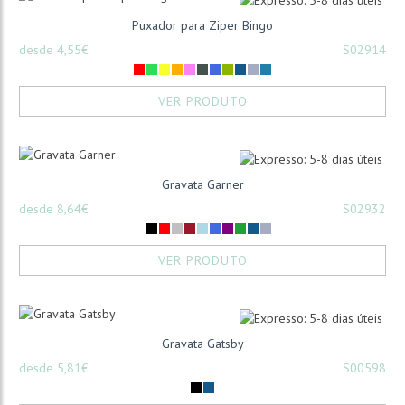
Puxador para Ziper Bingo
desde 4,55€
S02914
VER PRODUTO
Gravata Garner
desde 8,64€
S02932
VER PRODUTO
Gravata Gatsby
desde 5,81€
S00598