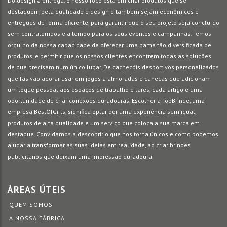
Do design à entrega, o nosso foco está em criar produtos que se
destaquem pela qualidade e design e também sejam econômicos e
entregues de forma eficiente, para garantir que o seu projeto seja concluído
sem contratempos e a tempo para os seus eventos e campanhas. Temos
orgulho da nossa capacidade de oferecer uma gama tão diversificada de
produtos, e permitir que os nossos clientes encontrem todas as soluções
de que precisam num único lugar. De cachecóis desportivos personalizados
que fãs vão adorar usar em jogos a almofadas e canecas que adicionam
um toque pessoal aos espaços de trabalho e lares, cada artigo é uma
oportunidade de criar conexões duradouras. Escolher a TopBrinde, uma
empresa BestOfGifts, significa optar por uma experiência sem igual,
produtos de alta qualidade e um serviço que coloca a sua marca em
destaque. Convidamos a descobrir o que nos torna únicos e como podemos
ajudar a transformar as suas ideias em realidade, ao criar brindes
publicitários que deixam uma impressão duradoura.
ÁREAS ÚTEIS
QUEM SOMOS
A NOSSA FÁBRICA