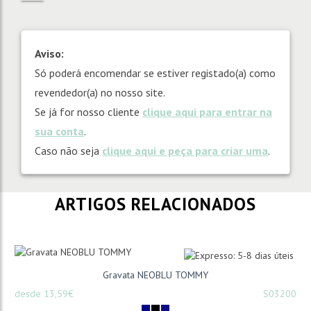
Aviso:
Só poderá encomendar se estiver registado(a) como
revendedor(a) no nosso site.
Se já for nosso cliente
clique aqui para entrar na
sua conta
.
Caso não seja
clique aqui e peça para criar uma
.
ARTIGOS RELACIONADOS
Gravata NEOBLU TOMMY
desde 13,59€
S03200