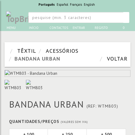
Português
Español
Français
English
MENU
INÍCIO
CONTACTOS
ENTRAR
REGISTO
0
TÊXTIL
ACESSÓRIOS
BANDANA URBAN
VOLTAR
BANDANA URBAN
(REF: WTM803)
QUANTIDADES/PREÇOS
(VALORES SEM IVA)
+ 100
+ 250
+ 500