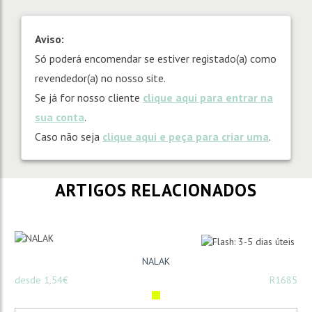
Aviso:
Só poderá encomendar se estiver registado(a) como
revendedor(a) no nosso site.
Se já for nosso cliente
clique aqui para entrar na
sua conta
.
Caso não seja
clique aqui e peça para criar uma
.
ARTIGOS RELACIONADOS
NALAK
desde 1,54€
R1685