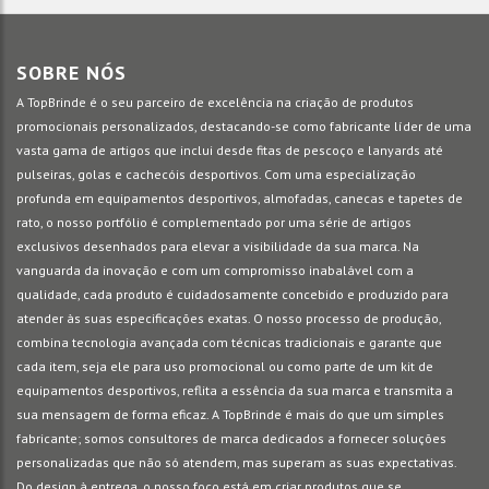
SOBRE NÓS
A TopBrinde é o seu parceiro de excelência na criação de produtos
promocionais personalizados, destacando-se como fabricante líder de uma
vasta gama de artigos que inclui desde fitas de pescoço e lanyards até
pulseiras, golas e cachecóis desportivos. Com uma especialização
profunda em equipamentos desportivos, almofadas, canecas e tapetes de
rato, o nosso portfólio é complementado por uma série de artigos
exclusivos desenhados para elevar a visibilidade da sua marca. Na
vanguarda da inovação e com um compromisso inabalável com a
qualidade, cada produto é cuidadosamente concebido e produzido para
atender às suas especificações exatas. O nosso processo de produção,
combina tecnologia avançada com técnicas tradicionais e garante que
cada item, seja ele para uso promocional ou como parte de um kit de
equipamentos desportivos, reflita a essência da sua marca e transmita a
sua mensagem de forma eficaz. A TopBrinde é mais do que um simples
fabricante; somos consultores de marca dedicados a fornecer soluções
personalizadas que não só atendem, mas superam as suas expectativas.
Do design à entrega, o nosso foco está em criar produtos que se