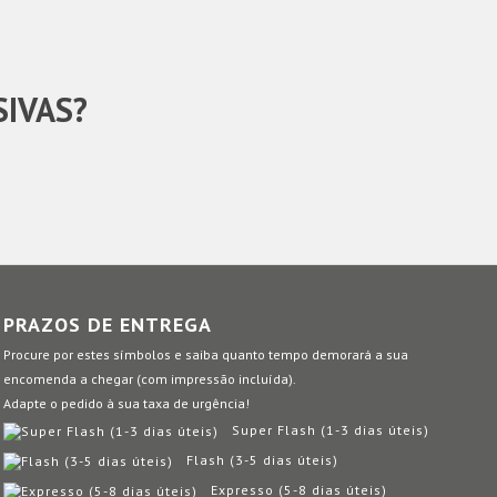
SIVAS?
PRAZOS DE ENTREGA
Procure por estes símbolos e saiba quanto tempo demorará a sua
encomenda a chegar (com impressão incluída).
Adapte o pedido à sua taxa de urgência!
Super Flash (1-3 dias úteis)
Flash (3-5 dias úteis)
Expresso (5-8 dias úteis)