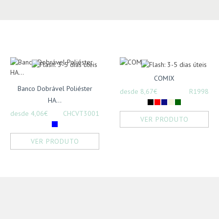
COMIX
Banco Dobrável Poliéster
desde 8,67€
R1998
HA...
desde 4,06€
CHCVT3001
VER PRODUTO
VER PRODUTO