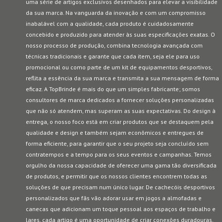
uma série de artigos exclusivos desenhados para elevar a visibilidade
da sua marca. Na vanguarda da inovação e com um compromisso
inabalável com a qualidade, cada produto é cuidadosamente
concebido e produzido para atender às suas especificações exatas. O
nosso processo de produção, combina tecnologia avançada com
técnicas tradicionais e garante que cada item, seja ele para uso
promocional ou como parte de um kit de equipamentos desportivos,
reflita a essência da sua marca e transmita a sua mensagem de forma
eficaz. A TopBrinde é mais do que um simples fabricante; somos
consultores de marca dedicados a fornecer soluções personalizadas
que não só atendem, mas superam as suas expectativas. Do design à
entrega, o nosso foco está em criar produtos que se destaquem pela
qualidade e design e também sejam econômicos e entregues de
forma eficiente, para garantir que o seu projeto seja concluído sem
contratempos e a tempo para os seus eventos e campanhas. Temos
orgulho da nossa capacidade de oferecer uma gama tão diversificada
de produtos, e permitir que os nossos clientes encontrem todas as
soluções de que precisam num único lugar. De cachecóis desportivos
personalizados que fãs vão adorar usar em jogos a almofadas e
canecas que adicionam um toque pessoal aos espaços de trabalho e
lares, cada artigo é uma oportunidade de criar conexões duradouras.