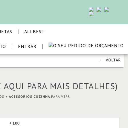
 a consentir a sua utilização.
Ver condições
|
NETAS
ALLBEST
|
|
STO
ENTRAR
VOLTAR
E AQUI PARA MAIS DETALHES)
MOS +
ACESSÓRIOS COZINHA
PARA VER!.
+ 100