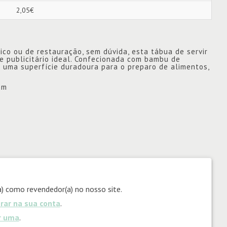
2,05€
co ou de restauração, sem dúvida, esta tábua de servir
e publicitário ideal. Confecionada com bambu de
 uma superfície duradoura para o preparo de alimentos,
mm
) como revendedor(a) no nosso site.
trar na sua conta
.
ar uma
.