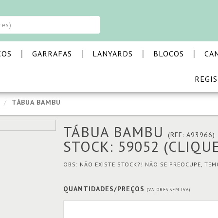
elhor experiência de navegação. Ao continuar a navegar no nosso site está
|
|
|
|
COS
GARRAFAS
LANYARDS
BLOCOS
CA
REGI
TÁBUA BAMBU
TÁBUA BAMBU
(REF: A93966)
STOCK: 59052
(CLIQU
OBS: NÃO EXISTE STOCK?! NÃO SE PREOCUPE, TE
QUANTIDADES/PREÇOS
(VALORES SEM IVA)