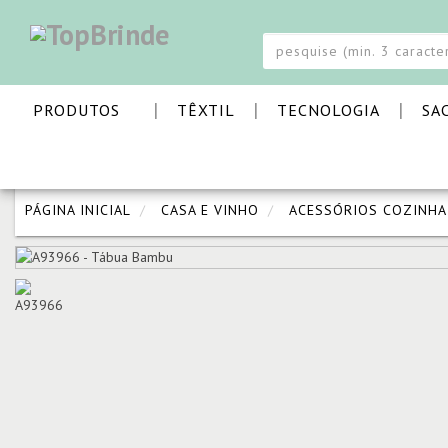
Este website usa cookies para lhe proporcionar um melhor serviço e uma m
OK
|
|
|
PRODUTOS
TÊXTIL
TECNOLOGIA
SA
PÁGINA INICIAL
CASA E VINHO
ACESSÓRIOS COZINHA