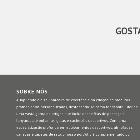
GOSTA
SOBRE NÓS
A TopBrinde é o seu parceiro de excelência na criação de produtos
promocionais personalizados, destacando-se como fabricante líder de
uma vasta gama de artigos que inclui desde fitas de pescoço e
lanyards até pulseiras, golas e cachecóis desportivos. Com uma
especialização profunda em equipamentos desportivos, almofadas,
canecas e tapetes de rato, o nosso portfólio é complementado por