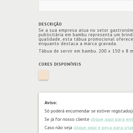
DESCRIÇÃO
Se a sua empresa atua no setor gastronómi
publicitária em bambu representa um brind
qualidade, esta tábua promocional oferece
enquanto destaca a marca gravada.
Tábua de servir em bambu. 200 x 150 x 8 
CORES DISPONÍVEIS
Aviso:
Só poderá encomendar se estiver registado(a
Se já for nosso cliente
clique aqui para en
Caso não seja
clique aqui e peça para cri