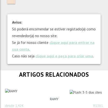
Aviso:
Só poderá encomendar se estiver registado(a) como
revendedor(a) no nosso site.
Se já for nosso cliente
clique aqui para entrar na
sua conta
.
Caso não seja
clique aqui e peça para criar uma
.
ARTIGOS RELACIONADOS
RAMY
desde 1,42€
R1381