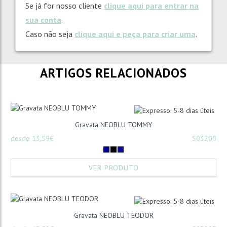
Se já for nosso cliente
clique aqui para entrar na
sua conta
.
Caso não seja
clique aqui e peça para criar uma
.
ARTIGOS RELACIONADOS
Gravata NEOBLU TOMMY
desde 13,59€
S03200
VER PRODUTO
Gravata NEOBLU TEODOR