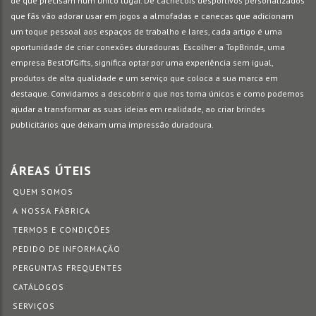
de que precisam num único lugar. De cachecóis desportivos personalizados
que fãs vão adorar usar em jogos a almofadas e canecas que adicionam
um toque pessoal aos espaços de trabalho e lares, cada artigo é uma
oportunidade de criar conexões duradouras. Escolher a TopBrinde, uma
empresa BestOfGifts, significa optar por uma experiência sem igual,
produtos de alta qualidade e um serviço que coloca a sua marca em
destaque. Convidamos a descobrir o que nos torna únicos e como podemos
ajudar a transformar as suas ideias em realidade, ao criar brindes
publicitários que deixam uma impressão duradoura.
ÁREAS ÚTEIS
QUEM SOMOS
A NOSSA FÁBRICA
TERMOS E CONDIÇÕES
PEDIDO DE INFORMAÇÃO
PERGUNTAS FREQUENTES
CATÁLOGOS
SERVIÇOS