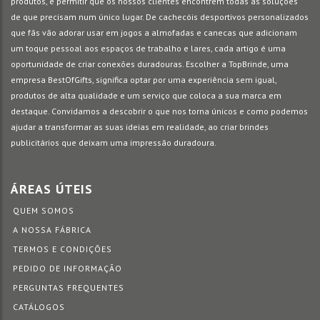
produtos, e permitir que os nossos clientes encontrem todas as soluções
de que precisam num único lugar. De cachecóis desportivos personalizados
que fãs vão adorar usar em jogos a almofadas e canecas que adicionam
um toque pessoal aos espaços de trabalho e lares, cada artigo é uma
oportunidade de criar conexões duradouras. Escolher a TopBrinde, uma
empresa BestOfGifts, significa optar por uma experiência sem igual,
produtos de alta qualidade e um serviço que coloca a sua marca em
destaque. Convidamos a descobrir o que nos torna únicos e como podemos
ajudar a transformar as suas ideias em realidade, ao criar brindes
publicitários que deixam uma impressão duradoura.
ÁREAS ÚTEIS
QUEM SOMOS
A NOSSA FÁBRICA
TERMOS E CONDIÇÕES
PEDIDO DE INFORMAÇÃO
PERGUNTAS FREQUENTES
CATÁLOGOS