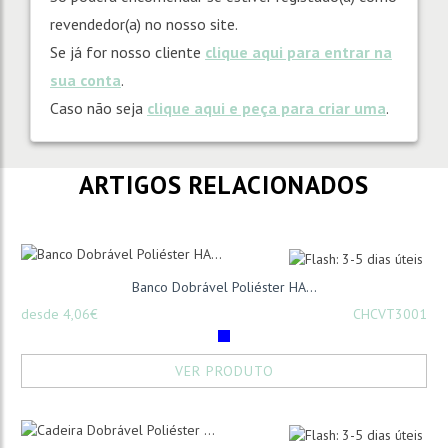
revendedor(a) no nosso site.
Se já for nosso cliente
clique aqui para entrar na
sua conta
.
Caso não seja
clique aqui e peça para criar uma
.
ARTIGOS RELACIONADOS
Banco Dobrável Poliéster HA...
desde 4,06€
CHCVT3001
VER PRODUTO