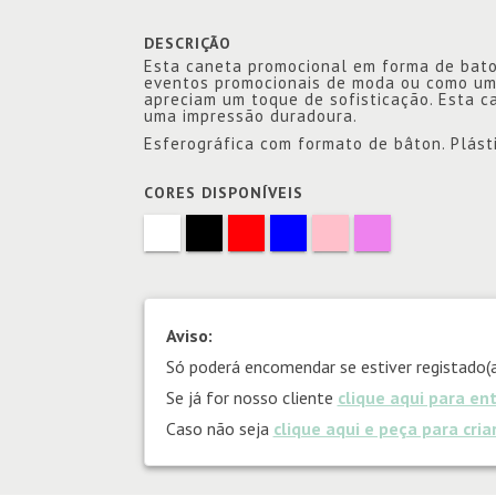
DESCRIÇÃO
Esta caneta promocional em forma de batom
eventos promocionais de moda ou como um 
apreciam um toque de sofisticação. Esta c
uma impressão duradoura.
Esferográfica com formato de bâton. Plástic
CORES DISPONÍVEIS
Aviso:
Só poderá encomendar se estiver registado(a
Se já for nosso cliente
clique aqui para en
Caso não seja
clique aqui e peça para cri