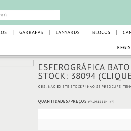
|
|
|
|
COS
GARRAFAS
LANYARDS
BLOCOS
CA
REGI
CAS
ESFEROGRÁFICA BATOM
ESFEROGRÁFICA BAT
STOCK: 38094
(CLIQU
OBS: NÃO EXISTE STOCK?! NÃO SE PREOCUPE, TE
QUANTIDADES/PREÇOS
(VALORES SEM IVA)