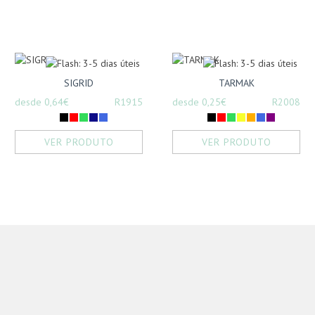
SIGRID
TARMAK
desde 0,64€
R1915
desde 0,25€
R2008
VER PRODUTO
VER PRODUTO