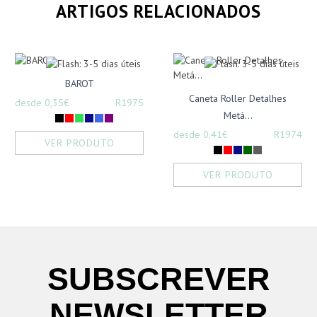
ARTIGOS RELACIONADOS
BAROT
Caneta Roller Detalhes
desde 0,35€
R1975
Metá...
desde 0,41€
R1974
VER PRODUTO
VER PRODUTO
SUBSCREVER
NEWSLETTER