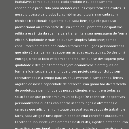
inabalável com a qualidade, cada produto é cuidadosamente
concebido e produzido para atender às suas especificações exatas. O
nosso processo de produção, combina tecnologia avançada com
técnicas tradicionais e garante que cada item, seja ele para uso
promocional ou como parte de um kit de equipamentos desportivos,
reflita a essência da sua marca e transmita a sua mensagem de forma
eficaz. A TopBrinde é mais do que um simples fabricante; somos
consultores de marca dedicados a fornecer soluções personalizadas
que não só atendem, mas superam as suas expectativas. Do design à
entrega, o nosso foco está em criar produtos que se destaquem pela
qualidade e design e também sejam econômicos e entregues de
forma eficiente, para garantir que o seu projeto seja concluído sem
contratempos e a tempo para os seus eventos e campanhas. Temos
orgulho da nossa capacidade de oferecer uma gama tão diversificada
de produtos, e permitir que os nossos clientes encontrem todas as
soluções de que precisam num único lugar. De cachecóis desportivos
personalizados que fãs vão adorar usar em jogos a almofadas e
canecas que adicionam um toque pessoal aos espaços de trabalho e
lares, cada artigo é uma oportunidade de criar conexões duradouras.
Escolher a TopBrinde, uma empresa BestOfGifts, significa optar por uma
experiência sem igual, produtos de alta qualidade e um serviço que