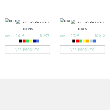
BOLPIN
DIKEN
desde 0,61€
R1973
desde 0,32€
R2010
VER PRODUTO
VER PRODUTO