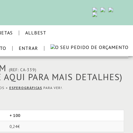
|
NETAS
ALLBEST
|
|
STO
ENTRAR
VOLTAR
OM
(REF: CA-339)
E AQUI PARA MAIS DETALHES)
MOS +
ESFEROGRÁFICAS
PARA VER!.
+ 100
0,24€