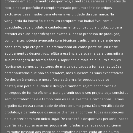
profunda em equipamentos desportivos, almofadas, canecas e tapetes de
rato, o nosso portfólio é complementado por uma série de artigos
exclusivos desenhados para elevar a visibilidade da sua marca. Na
vanguarda da inovação e com um compromisso inabalável com a
qualidade, cada produto é cuidadosamente concebido e produzido para
atender às suas especificações exatas. O nosso processo de produção,
combina tecnologia avançada com técnicas tradicionais e garante que
cada item, seja ele para uso promocional ou como parte de um kit de
equipamentos desportivos, reflita a essência da sua marca e transmita a
sua mensagem de forma eficaz. A TopBrinde é mais do que um simples
fabricante; somos consultores de marca dedicados a fornecer soluções
personalizadas que não só atendem, mas superam as suas expectativas.
Do design à entrega, o nosso foco está em criar produtos que se
destaquem pela qualidade e design e também sejam econômicos e
entregues de forma eficiente, para garantir que o seu projeto seja concluído
sem contratempos e a tempo para os seus eventos e campanhas. Temos
orgulho da nossa capacidade de oferecer uma gama tão diversificada de
produtos, e permitir que os nossos clientes encontrem todas as soluções
de que precisam num único lugar. De cachecóis desportivos personalizados
que fãs vão adorar usar em jogos a almofadas e canecas que adicionam
um toque pessoal aos espaços de trabalho e lares, cada artigo é uma