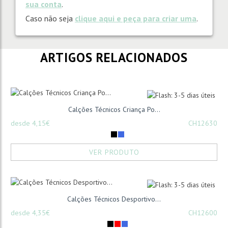
sua conta
.
Caso não seja
clique aqui e peça para criar uma
.
ARTIGOS RELACIONADOS
Calções Técnicos Criança Po...
desde 4,15€
CH12630
VER PRODUTO
Calções Técnicos Desportivo...
desde 4,35€
CH12600