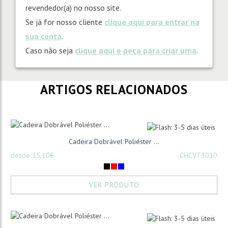
revendedor(a) no nosso site.
Se já for nosso cliente
clique aqui para entrar na
sua conta
.
Caso não seja
clique aqui e peça para criar uma
.
ARTIGOS RELACIONADOS
Cadeira Dobrável Poliéster ...
desde 15,10€
CHCVT3010
VER PRODUTO