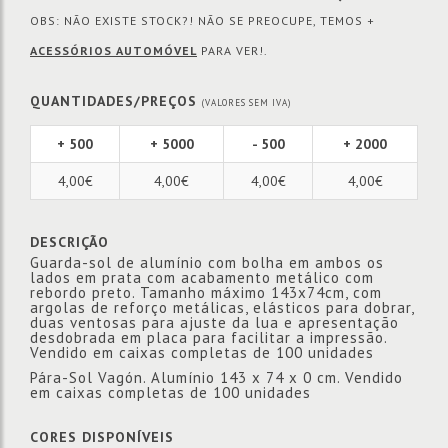
OBS: NÃO EXISTE STOCK?! NÃO SE PREOCUPE, TEMOS +
ACESSÓRIOS AUTOMÓVEL
PARA VER!.
QUANTIDADES/PREÇOS
(VALORES SEM IVA)
+ 500
+ 5000
- 500
+ 2000
4,00€
4,00€
4,00€
4,00€
DESCRIÇÃO
Guarda-sol de alumínio com bolha em ambos os
lados em prata com acabamento metálico com
rebordo preto. Tamanho máximo 143x74cm, com
argolas de reforço metálicas, elásticos para dobrar,
duas ventosas para ajuste da lua e apresentação
desdobrada em placa para facilitar a impressão.
Vendido em caixas completas de 100 unidades
Pára-Sol Vagón. Alumínio 143 x 74 x 0 cm. Vendido
em caixas completas de 100 unidades
CORES DISPONÍVEIS